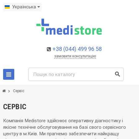
Українська
+38 (044) 499 96 58
замовити консультацію
view_headline
search
chevron_right
Сервіс
СЕРВІС
Компанія Medistore здійснює оперативну діагностику і
якісне технічне обслуговування на базі свого сервісного
центру в м.Київ. Ми прагнемо забезпечити найкращу