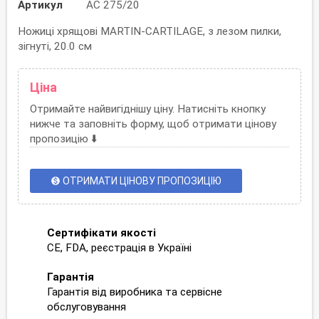
Артикул
AC 275/20
Ножиці хрящові MARTIN-CARTILAGE, з лезом пилки,
зігнуті, 20.0 см
Ціна
Отримайте найвигіднішу ціну. Натисніть кнопку
нижче та заповніть форму, щоб отримати цінову
пропозицію ⬇️
ОТРИМАТИ ЦІНОВУ ПРОПОЗИЦІЮ
monetization_on
Сертифікати якості
CE, FDA, реєстрація в Україні
Гарантія
Гарантія від виробника та сервісне
обслуговування