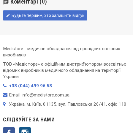
Коментарі
(0)
chat
Будьте першим, хто залишить відгук
edit
Medistore - медичне обладнання від провідних світових
виробників
ТОВ «Медісторе» є офіційним дистриб’ютором всесвітньо
відомих виробників медичного обладнання на території
України.
+38 (044) 499 96 58
Email: info@medistore.com.ua
Українa, м. Київ, 01135, вул. Павловська 26/41, офіс 110
СЛІДКУЙТЕ ЗА НАМИ
Facebook
Instagram