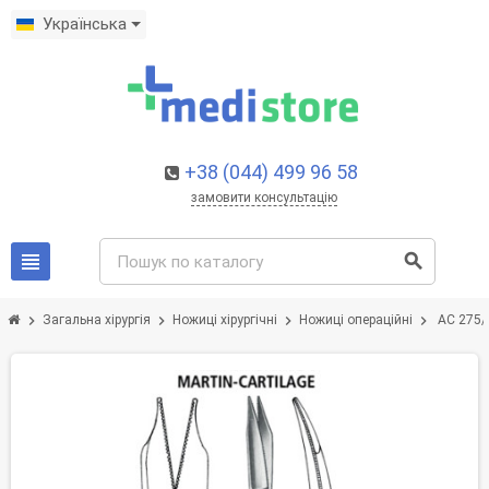
Українська
+38 (044) 499 96 58
замовити консультацію
view_headline
search
chevron_right
chevron_right
chevron_right
chevron_right
Загальна хірургія
Ножиці хірургічні
Ножиці операційні
AC 275/