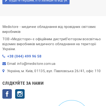
Будьте першим, хто залишить відгук
edit
Medistore - медичне обладнання від провідних світових
виробників
ТОВ «Медісторе» є офіційним дистриб’ютором всесвітньо
відомих виробників медичного обладнання на території
України.
+38 (044) 499 96 58
Email: info@medistore.com.ua
Українa, м. Київ, 01135, вул. Павловська 26/41, офіс 110
СЛІДКУЙТЕ ЗА НАМИ
Facebook
Instagram