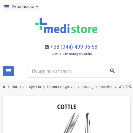
Українська
+38 (044) 499 96 58
замовити консультацію
view_headline
search
chevron_right
chevron_right
chevron_right
chevron_right
Загальна хірургія
Ножиці хірургічні
Ножиці операційні
AC 315/