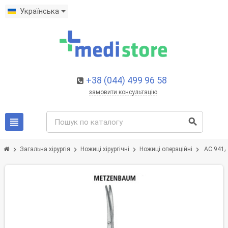
Українська
+38 (044) 499 96 58
замовити консультацію
view_headline
search
chevron_right
chevron_right
chevron_right
chevron_right
Загальна хірургія
Ножиці хірургічні
Ножиці операційні
AC 941/