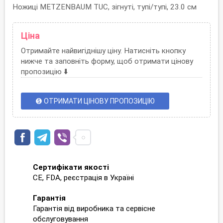
Ножиці METZENBAUM TUC, зігнуті, тупі/тупі, 23.0 см
Ціна
Отримайте найвигіднішу ціну. Натисніть кнопку
нижче та заповніть форму, щоб отримати цінову
пропозицію ⬇️
ОТРИМАТИ ЦІНОВУ ПРОПОЗИЦІЮ
monetization_on
Сертифікати якості
CE, FDA, реєстрація в Україні
Гарантія
Гарантія від виробника та сервісне
обслуговування