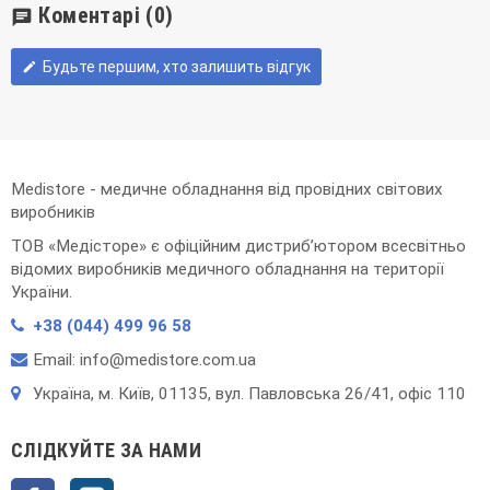
Коментарі
(0)
chat
Будьте першим, хто залишить відгук
edit
Medistore - медичне обладнання від провідних світових
виробників
ТОВ «Медісторе» є офіційним дистриб’ютором всесвітньо
відомих виробників медичного обладнання на території
України.
+38 (044) 499 96 58
Email: info@medistore.com.ua
Українa, м. Київ, 01135, вул. Павловська 26/41, офіс 110
СЛІДКУЙТЕ ЗА НАМИ
Facebook
Instagram