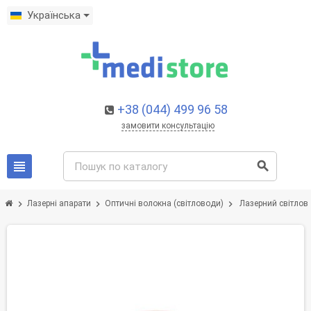
Українська
+38 (044) 499 96 58
замовити консультацію
view_headline
search
chevron_right
chevron_right
chevron_right
Лазерні апарати
Оптичні волокна (світловоди)
Лазерний світловод