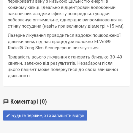
перекривати вену з низькою щільністю енергії в
кожному кільці. Ідеально відцентровий волоконний
наконечник завдяки ефекту попередньої усадки
забезпечує оптимальне, однорідне випромінювання на
стінку посудини (навіть при великому діаметрі >15 мм).
Лазерне лікування проводиться вздовж пошкодженої
ділянки вени; під час процедури волокно ELVeS®
Radial® 2ring Slim безперервно витягується.
Тривалість всього лікування становить близько 30-40
хвилин, залежно від результатів. Незабаром після
цього пацієнт може повернутися до своєї звичайної
діяльності.
Коментарі
(0)
chat
Будьте першим, хто залишить відгук
edit