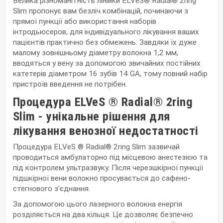
Велика різноманітність лінійки ELVeS® Radial® 2ring
Slim пропонує вам безліч комбінацій, починаючи з
прямої пункції або використання наборів
інтродьюсеров, для індивідуального лікування ваших
пацієнтів практично без обмежень. Завдяки їх дуже
малому зовнішньому діаметру волокна 1,2 мм,
вводяться у вену за допомогою звичайних постійних
катетерів діаметром 16 зубів 14 GA, тому повний набір
пристроїв введення не потрібен.
Процедура ELVeS ® Radial® 2ring
Slim - унікальне рішення для
лікування венозної недостатності
Процедура ELVeS ® Radial® 2ring Slim зазвичай
проводиться амбулаторно під місцевою анестезією та
під контролем ультразвуку. Після черезшкірної пункції
підшкірної вени волокно просувається до сафено-
стегнового з'єднання.
За допомогою цього лазерного волокна енергія
розділяється на два кільця. Це дозволяє безпечно