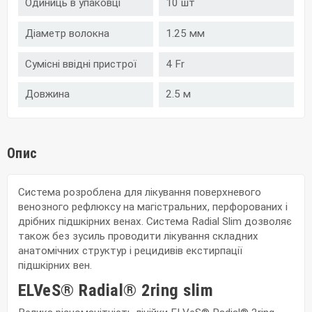
Одиниць в упаковці
10 шт
Діаметр волокна
1.25 мм
Сумісні ввідні пристрої
4 Fr
Довжина
2.5 м
Опис
Система розроблена для лікування поверхневого
венозного рефлюксу на магістральних, перфорованих і
дрібних підшкірних венах. Система Radial Slim дозволяє
також без зусиль проводити лікування складних
анатомічних структур і рецидивів екстирпації
підшкірних вен.
ELVeS® Radial® 2ring slim