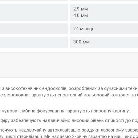
2.9 мм
4.0 мм
24 місяці
300 мм
ся з високотехнічних ендоскопів, розроблених за сучасними те
і скловолокна гарантують неповторний кольоровий контраст та б
 чудова глибина фокусування гарантують природну картину.
апфіру забезпечують надзвичайно високий рівень стійкості до по
зпечують надзвичайну автоклавізацію завдяки лазерному зварю
иклі стерилізації. Ми надаємо 2-річну гарантію на наші ендос