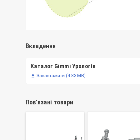
Вкладення
Каталог Gimmi Урологія
Завантажити (4.83MB)
file_download
Пов'язані товари