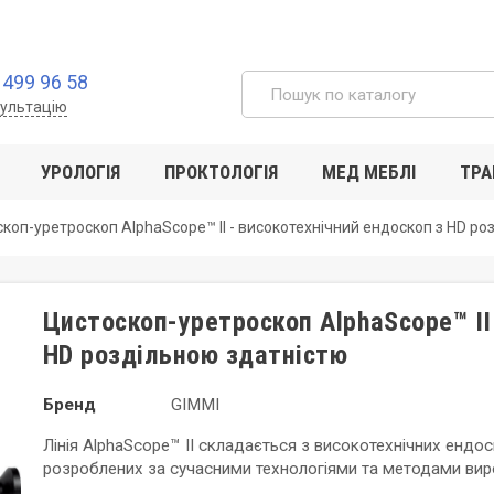
 499 96 58
сультацію
УРОЛОГІЯ
ПРОКТОЛОГІЯ
МЕД МЕБЛІ
ТРА
коп-уретроскоп AlphaScope™ II - високотехнічний ендоскоп з HD ро
Цистоскоп-уретроскоп AlphaScope™ II
HD роздільною здатністю
Бренд
GIMMI
Лінія AlphaScope™ II складається з високотехнічних ендос
розроблених за сучасними технологіями та методами вир