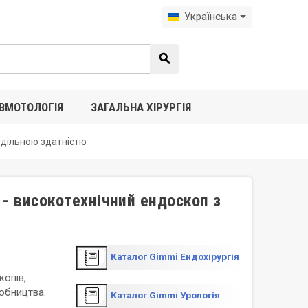
Українська
search
ВМОТОЛОГІЯ
ЗАГАЛЬНА ХІРУРГІЯ
здільною здатністю
 - високотехнічний ендоскоп з
Каталог Gimmi Ендохірургія
копів,
обництва.
Каталог Gimmi Урологія