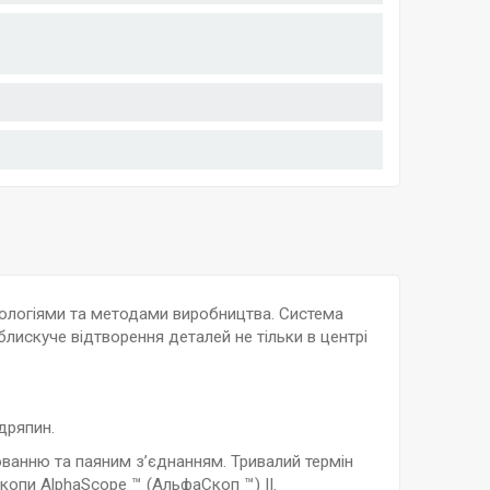
хнологіями та методами виробництва. Система
лискуче відтворення деталей не тільки в центрі
дряпин.
ванню та паяним з’єднанням. Тривалий термін
копи AlphaScope ™ (АльфаСкоп ™) II.