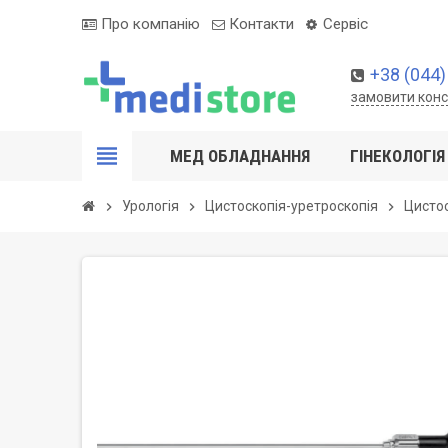
Про компанію
Контакти
Сервіс
+38 (044)
замовити кон
view_headline
МЕД ОБЛАДНАННЯ
ГІНЕКОЛОГІЯ
Урологія
Цистоскопія-уретроскопія
Цистос
chevron_right
chevron_right
chevron_right