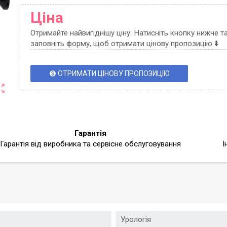
Ціна
Отримайте найвигіднішу ціну. Натисніть кнопку нижче т
заповніть форму, щоб отримати цінову пропозицію ⬇️
ОТРИМАТИ ЦІНОВУ ПРОПОЗИЦІЮ
monetization_on
ut_map
Гарантія
Гарантія від виробника та сервісне обслуговування
І
Урологія