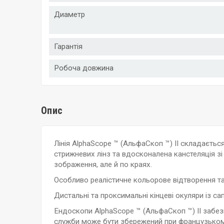
Диаметр
Гарантія
Робоча довжина
Опис
Лінія AlphaScope ™ (АльфаСкоп ™) II складаєть
стрижневих лінз та вдосконалена канстеляція з
зображення, але й по краях.
Особливо реалістичне кольорове відтворення та
Дистальні та проксимальні кінцеві окуляри із с
Ендоскопи AlphaScope ™ (АльфаСкоп ™) II забе
служби може бути збережений при французькому ц