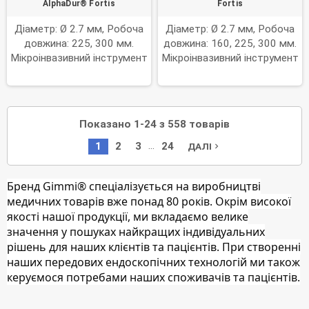
AlphaDur® Fortis
Fortis
Діаметр: Ø 2.7 мм, Робоча
Діаметр: Ø 2.7 мм, Робоча
довжина: 225, 300 мм.
довжина: 160, 225, 300 мм.
Мікроінвазивний інструмент
Мікроінвазивний інструмент
Показано 1-24 з 558 товарів
…
1
2
3
24
ДАЛІ
navigate_next
Бренд Gimmi® спеціалізується на виробництві
медичних товарів вже понад 80 років. Окрім високої
якості нашої продукції, ми вкладаємо велике
значення у пошуках найкращих індивідуальних
рішень для наших клієнтів та пацієнтів. При створенні
наших передових ендоскопічних технологій ми також
керуємося потребами наших споживачів та пацієнтів.