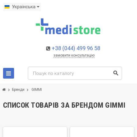
Українська
+38 (044) 499 96 58
замовити консультацію
view_headline
search
chevron_right
chevron_right
Бренди
GIMMI
СПИСОК ТОВАРІВ ЗА БРЕНДОМ GIMMI