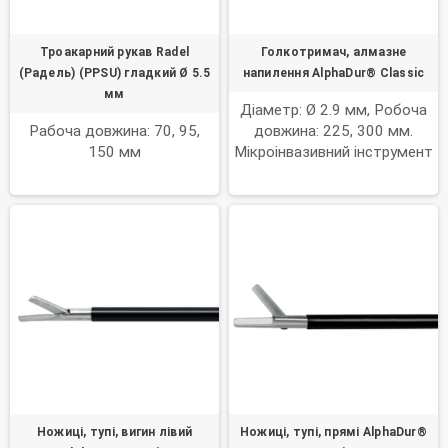
Троакарний рукав Radel
Голкотримач, алмазне
(Радель) (PPSU) гладкий Ø 5.5
напилення AlphaDur® Classic
мм
Діаметр: Ø 2.9 мм, Робоча
Рабоча довжина: 70, 95,
довжина: 225, 300 мм.
150 мм
Мікроінвазивний інструмент
Ножиці, тупі, вигин лівий
Ножиці, тупі, прямі AlphaDur®