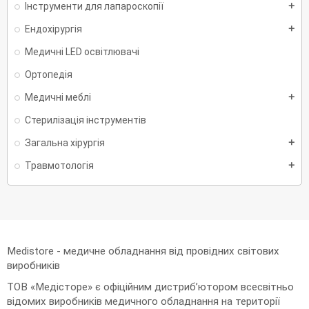
Інструменти для лапароскопії
add
Ендохірургія
add
Медичні LED освітлювачі
Ортопедія
Медичні меблі
add
Стерилізація інструментів
Загальна хірургія
add
Травмотологія
add
Medistore - медичне обладнання від провідних світових
виробників
ТОВ «Медісторе» є офіційним дистриб’ютором всесвітньо
відомих виробників медичного обладнання на території