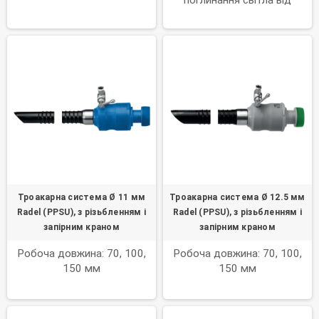
поглинання світла від
джерела світла та для
передачі світла за
допомогою цільового
входу та виходу світла в
ендоскопі або в іншому
оптичному медичному
пристрої.
Троакарна система Ø 11 мм
Троакарна система Ø 12.5 мм
Radel (PPSU), з різьбленням і
Radel (PPSU), з різьбленням і
запірним краном
запірним краном
Робоча довжина: 70, 100,
Робоча довжина: 70, 100,
150 мм
150 мм