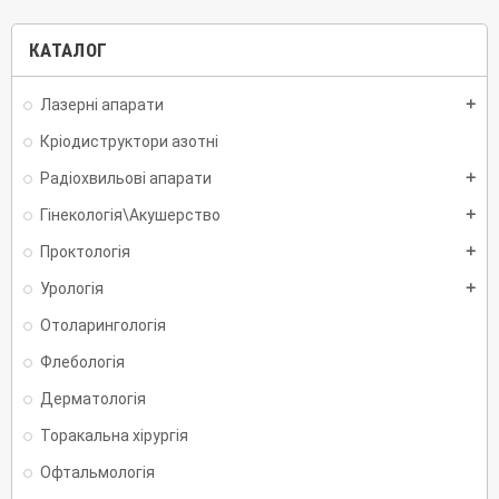
КАТАЛОГ
Лазерні апарати
add
Кріодиструктори азотні
Радіохвильові апарати
add
Гінекологія\Акушерство
add
Проктологія
add
Урологія
add
Отоларингологія
Флебологія
Дерматологія
Торакальна хірургія
Офтальмологія