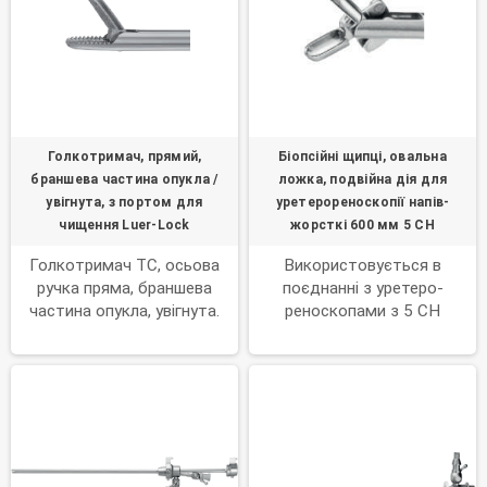
Голкотримач, прямий,
Біопсійні щипці, овальна
браншева частина опукла /
ложка, подвійна дія для
увігнута, з портом для
уретерореноскопії напів-
чищення Luer-Lock
жорсткі 600 мм 5 CH
Голкотримач TC, осьова
Використовується в
ручка пряма, браншева
поєднанні з уретеро-
частина опукла, увігнута.
реноскопами з 5 CH
Діаметр: Ø 3 мм. Підходять
робочим каналом.
для системи AlphaDur.