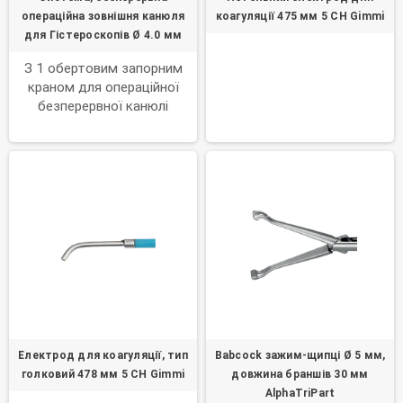
операційна зовнішня канюля
коагуляції 475 мм 5 CH Gimmi
для Гістероскопів Ø 4.0 мм
З 1 обертовим запорним
краном для операційної
безперервної канюлі
Електрод для коагуляції, тип
Babcock зажим-щипці Ø 5 мм,
голковий 478 мм 5 CH Gimmi
довжина браншів 30 мм
AlphaTriPart