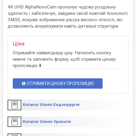
4K UHD AlphaNovoCam пропонує чудову роздільну
здатність і забезпечує, завдяки своїй новітній технології
3MOS, яскраві зображення ультра високої чіткості, які
дозволяють візуалізувати навіть детальні структури.
Ціна
Отримайте найвигіднішу ціну. Натисніть кнопку
нижче та заповніть форму, щоб отримати цінову
пропозицію ⬇️
ОТРИМАТИ ЦІНОВУ ПРОПОЗИЦІЮ
monetization_on
Каталог Gimmi Ендохірургія
Каталог Gimmi Урологія