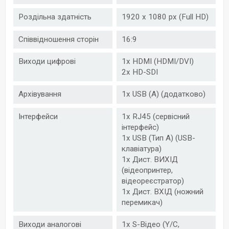
Роздільна здатність
1920 x 1080 px (Full HD)
Співвідношення сторін
16:9
Виходи цифрові
1x HDMI (HDMI/DVI)
2x HD-SDI
Архівування
1x USB (A) (додатково)
Інтерфейси
1x RJ45 (сервісний
інтерфейс)
1x USB (Тип А) (USB-
клавіатура)
1x Дист. ВИХІД
(відеопринтер,
відеореєстратор)
1x Дист. ВХІД (ножний
перемикач)
Виходи аналогові
1x S-Відео (Y/C,