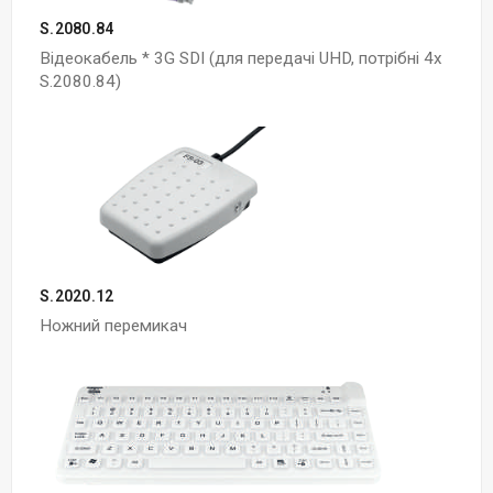
S.2080.84
Відеокабель * 3G SDI (для передачі UHD, потрібні 4х
S.2080.84)
S.2020.12
Ножний перемикач