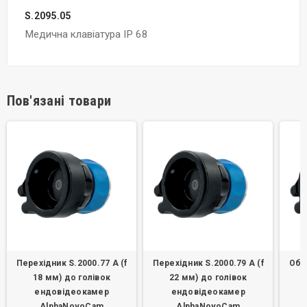
S.2095.05
Медична клавіатура IP 68
Пов'язані товари
Перехідник S.2000.77 A (f
Перехідник S.2000.79 A (f
Об'є
18 мм) до голівок
22 мм) до голівок
ендовідеокамер
ендовідеокамер
AlphaNovoCam
AlphaNovoCam