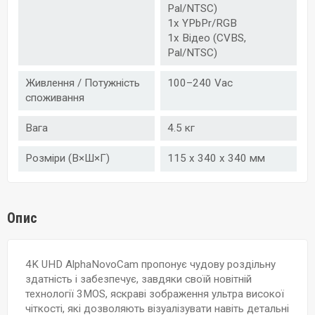
Pal/NTSC)
1x YPbPr/RGB
1x Відео (CVBS,
Pal/NTSC)
Живлення / Потужність
100–240 Vac
споживання
Вага
4.5 кг
Розміри (В×Ш×Г)
115 x 340 x 340 мм
Опис
4K UHD AlphaNovoCam пропонує чудову роздільну
здатність і забезпечує, завдяки своїй новітній
технології 3MOS, яскраві зображення ультра високої
чіткості, які дозволяють візуалізувати навіть детальні