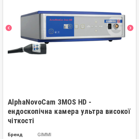
chevron_left
chevron_right
AlphaNovoCam 3MOS HD -
ендоскопічна камера ультра високої
чіткості
Бренд
GIMMI