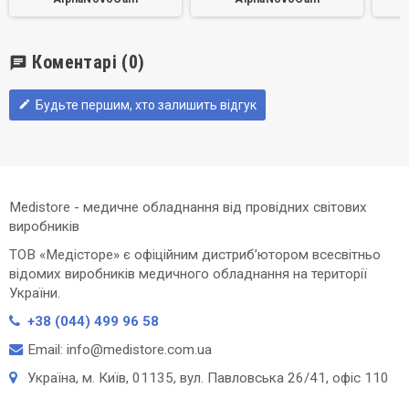
Коментарі
(0)
chat
Будьте першим, хто залишить відгук
edit
Medistore - медичне обладнання від провідних світових
виробників
ТОВ «Медісторе» є офіційним дистриб’ютором всесвітньо
відомих виробників медичного обладнання на території
України.
+38 (044) 499 96 58
Email: info@medistore.com.ua
Українa, м. Київ, 01135, вул. Павловська 26/41, офіс 110