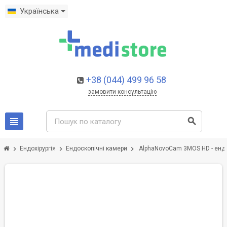
Українська
+38 (044) 499 96 58
замовити консультацію
view_headline
search
chevron_right
chevron_right
chevron_right
Ендохірургія
Ендоскопічні камери
AlphaNovoCam 3MOS HD - ендос