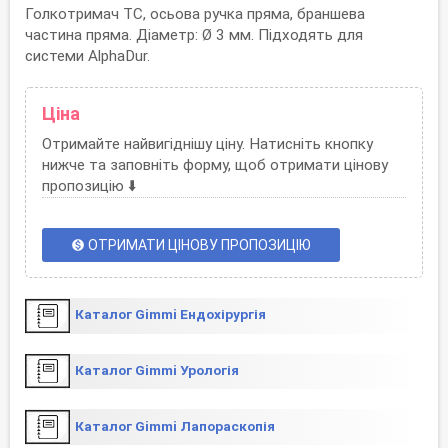
Голкотримач TC, осьова ручка пряма, браншева
частина пряма. Діаметр: Ø 3 мм. Підходять для
системи AlphaDur.
Ціна
Отримайте найвигіднішу ціну. Натисніть кнопку
нижче та заповніть форму, щоб отримати цінову
пропозицію ⬇️
ОТРИМАТИ ЦІНОВУ ПРОПОЗИЦІЮ
monetization_on
Каталог Gimmi Ендохірургія
Каталог Gimmi Урологія
Каталог Gimmi Лапораскопія