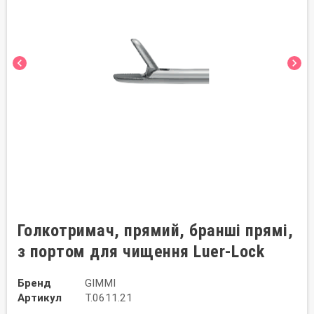
chevron_left
chevron_right
Голкотримач, прямий, бранші прямі,
з портом для чищення Luer-Lock
Бренд
GIMMI
Артикул
T.0611.21