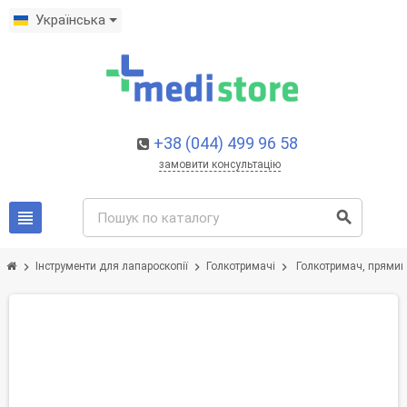
Українська
+38 (044) 499 96 58
замовити консультацію
view_headline
search
chevron_right
chevron_right
chevron_right
Інструменти для лапароскопії
Голкотримачі
Голкотримач, прямий,