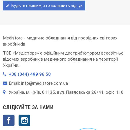
Будьте першим, хто залишить відгук
edit
Medistore - медичне обладнання від провідних світових
виробників
ТОВ «Медісторе» є офіційним дистриб’ютором всесвітньо
відомих виробників медичного обладнання на території
України.
+38 (044) 499 96 58
Email: info@medistore.com.ua
Українa, м. Київ, 01135, вул. Павловська 26/41, офіс 110
СЛІДКУЙТЕ ЗА НАМИ
Facebook
Instagram