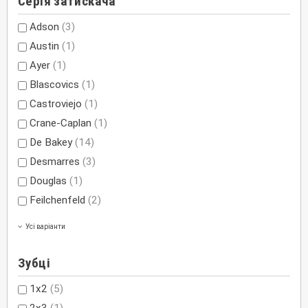
Серія затискача
Adson
(3)
Austin
(1)
Ayer
(1)
Blascovics
(1)
Castroviejo
(1)
Crane-Caplan
(1)
De Bakey
(14)
Desmarres
(3)
Douglas
(1)
Feilchenfeld
(2)
Усі варіанти
Зубці
1х2
(5)