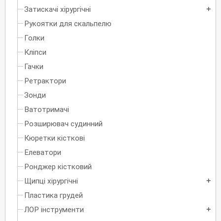
Затискачі хірургічні
add
Рукоятки для скальпелю
Голки
Кліпси
Гачки
Ретрактори
Зонди
Ватотримачі
Розширювач судинний
Кюретки кісткові
Елеватори
Ронджер кістковий
Щипці хірургічні
add
Пластика грудей
ЛОР інструменти
add