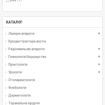
2x3
(1)
КАТАЛОГ
Лазерні апарати
add
Кріодиструктори азотні
Радіохвильові апарати
add
Гінекологія\Акушерство
add
Проктологія
add
Урологія
add
Отоларингологія
Флебологія
Дерматологія
Торакальна хірургія