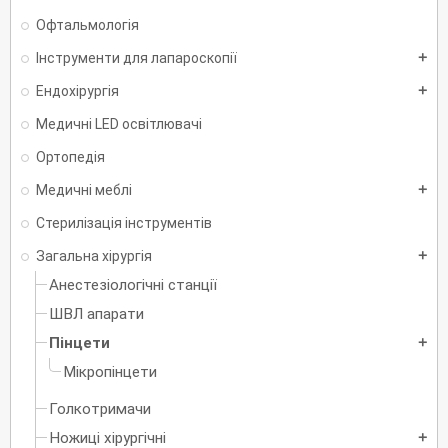
Офтальмологія
Інструменти для лапароскопії
add
Ендохірургія
add
Медичні LED освітлювачі
Ортопедія
Медичні меблі
add
Стерилізація інструментів
Загальна хірургія
add
Анестезіологічні станції
ШВЛ апарати
Пінцети
add
Мікропінцети
Голкотримачи
Ножиці хірургічні
add