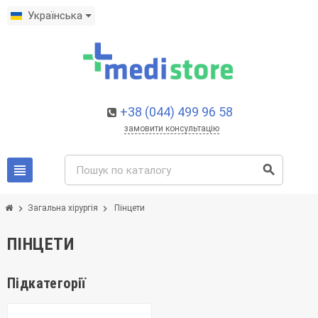
Українська
+38 (044) 499 96 58
замовити консультацію
view_headline
search
chevron_right
chevron_right
Загальна хірургія
Пінцети
ПІНЦЕТИ
Підкатегорії