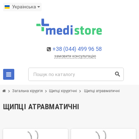
Українська
+38 (044) 499 96 58
замовити консультацію
view_headline
search
chevron_right
chevron_right
chevron_right
Загальна хірургія
Щипці хірургічні
Щипці атравматичні
ЩИПЦІ АТРАВМАТИЧНІ