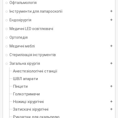
Офтальмологія
Інструменти для лапароскопії
add
Ендохірургія
add
Медичні LED освітлювачі
Ортопедія
Медичні меблі
add
Стерилізація інструментів
Загальна хірургія
add
Анестезіологічні станції
ШВЛ апарати
Пінцети
add
Голкотримачи
Ножиці хірургічні
add
Затискачі хірургічні
add
Рукоятки для скальпелю