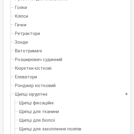
Голки
Кліпси
Гачки
Ретрактори
Зонди
Ватотримачі
Розширювач судинний
Кюретки кісткові
Елеватори
Ронджер кістковий
Щипці хірургічні
add
Щипці фіксаційні
Щипці для тканини
Щипці для біопсії
Щипці для захоплення поліпів