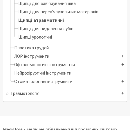
Щипці для зав'язування шва
Щипці для перев'язувальних матеріалів
Щипці атравматичні
Щипці для видалення зубів
Щипці урологічні
Пластика грудей
ЛОР інструменти
add
Офтальмологічні інструменти
add
Нейрохірургічні інструменти
Стоматологічні інструменти
add
Травмотологія
add
Medistore - медичне обладнання від провідних світових