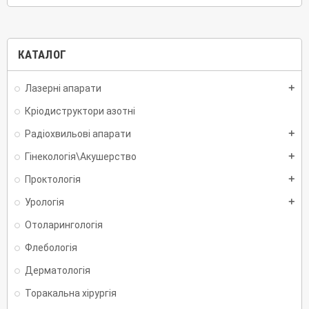
КАТАЛОГ
Лазерні апарати
add
Кріодиструктори азотні
Радіохвильові апарати
add
Гінекологія\Акушерство
add
Проктологія
add
Урологія
add
Отоларингологія
Флебологія
Дерматологія
Торакальна хірургія