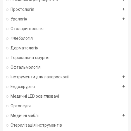
Проктологія
add
Урологія
add
Отоларингологія
Флебологія
Дерматологія
Торакальна хірургія
Офтальмологія
Інструменти для лапароскопії
add
Ендохірургія
add
Медичні LED освітлювачі
Ортопедія
Медичні меблі
add
Стерилізація інструментів