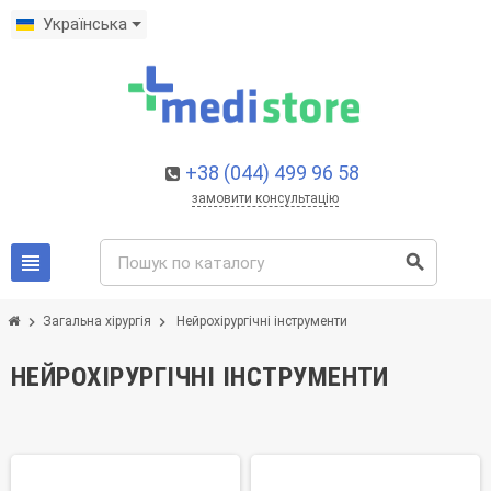
Українська
+38 (044) 499 96 58
замовити консультацію
view_headline
search
chevron_right
chevron_right
Загальна хірургія
Нейрохірургічні інструменти
НЕЙРОХІРУРГІЧНІ ІНСТРУМЕНТИ