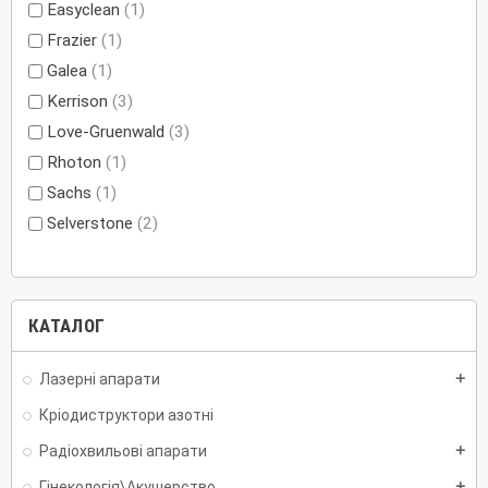
Easyclean
(1)
Frazier
(1)
Galea
(1)
Kerrison
(3)
Love-Gruenwald
(3)
Rhoton
(1)
Sachs
(1)
Selverstone
(2)
КАТАЛОГ
Лазерні апарати
add
Кріодиструктори азотні
Радіохвильові апарати
add
Гінекологія\Акушерство
add