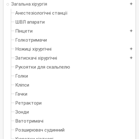
Загальна хірургія
add
Анестезіологічні станції
ШВЛ апарати
Пінцети
add
Голкотримачи
Ножиці хірургічні
add
Затискачі хірургічні
add
Рукоятки для скальпелю
Голки
Кліпси
Гачки
Ретрактори
Зонди
Ватотримачі
Розширювач судинний