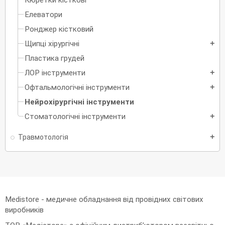
Кюретки кісткові
Елеватори
Ронджер кістковий
Щипці хірургічні
add
Пластика грудей
ЛОР інструменти
add
Офтальмологічні інструменти
add
Нейрохірургічні інструменти
Стоматологічні інструменти
add
Травмотологія
add
Medistore - медичне обладнання від провідних світових
виробників