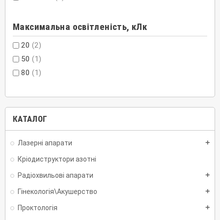
Максимальна освітленість, кЛк
20
(2)
50
(1)
80
(1)
КАТАЛОГ
Лазерні апарати
add
Кріодиструктори азотні
Радіохвильові апарати
add
Гінекологія\Акушерство
add
Проктологія
add