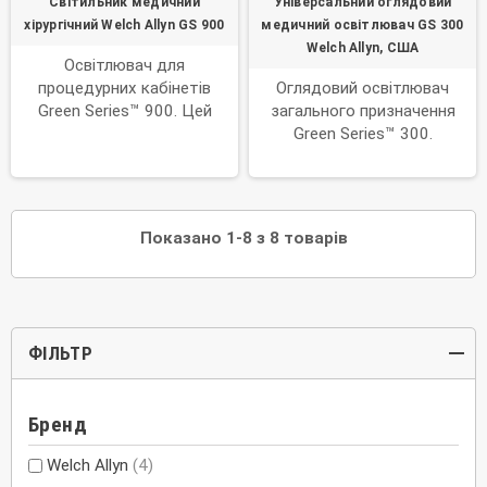
Світильник медичний
Універсальний оглядовий
хірургічний Welch Allyn GS 900
медичний освітлювач GS 300
Welch Allyn, США
Освітлювач для
процедурних кабінетів
Оглядовий освітлювач
Green Series™ 900. Цей
загального призначення
процедурний освітлювач,
Green Series™ 300.
оснащений шістьма
Оснащений одним білим
світлодіодами, поєднує
світлодіодом, оглядовий
довговічність, високу
освітлювач GS 300 генерує
маневреність, чудову якість
яскравіше і біліше світло, ніж
Показано 1-8 з 8 товарів
світлової плями та різні
галогенне, і споживає
варіанти кріплення.
менше енергії.
ФІЛЬТР
Бренд
Welch Allyn
(4)