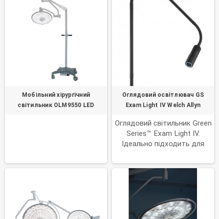
Мобільний хірургічний
Оглядовий освітлювач GS
світильник OLM9550 LED
Exam Light IV Welch Allyn
Оглядовий світильник Green
Series™ Exam Light IV.
Ідеально підходить для
відділень акушерства та
гінекології або для умов, що
вимагають високого
фокусування світла на
специфічних ділянках,
оглядовий освітлювач GS
Exam Light IV забезпечує в