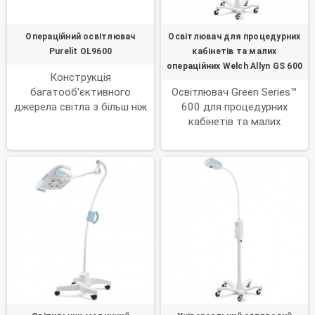
Операційний освітлювач
Освітлювач для процедурних
Purelit OL9600
кабінетів та малих
операційних Welch Allyn GS 600
Конструкція
багатооб'єктивного
Освітлювач Green Series™
джерела світла з більш ніж
600 для процедурних
110 джерелами світла.
кабінетів та малих
Площа джерела світла до
операційних. Оснащений
4000 см2. Чудовий ефект
трьома світлодіодами та
відсутності тіней
ширшою головкою, GS 600
розроблений спеціально
для умов, що потребують
якісної візуалізації.