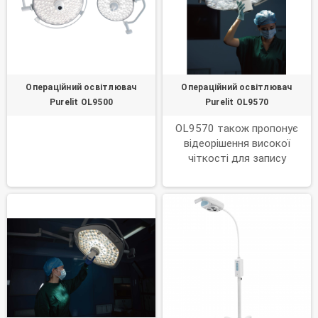
3 рази більш інтенсивне
світло і оснащений дуже
гнучким світловодом, який у
2 рази довший за звичайні.
Операційний освітлювач
Операційний освітлювач
Purelit OL9500
Purelit OL9570
OL9570 також пропонує
відеорішення високої
чіткості для запису
хірургічних процедур,
передачі відео для
віддалених консультацій та
навчання на основі відео.