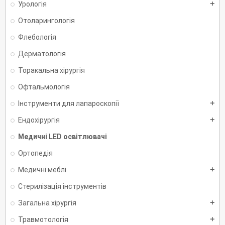
Урологія
add
Отоларингологія
Флебологія
Дерматологія
Торакальна хірургія
Офтальмологія
Інструменти для лапароскопії
add
Ендохірургія
add
Медичні LED освітлювачі
Ортопедія
Медичні меблі
add
Стерилізація інструментів
Загальна хірургія
add
Травмотологія
add