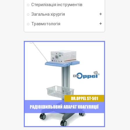
Стерилізація інструментів
Загальна хірургія
add
Травмотологія
add