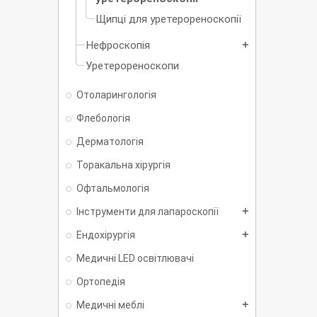
Щипці для уретерореноскопії
Нефроскопія
add
Уретерореноскопи
Отоларингологія
Флебологія
Дерматологія
Торакальна хірургія
Офтальмологія
Інструменти для лапароскопії
add
Ендохірургія
add
Медичні LED освітлювачі
Ортопедія
Медичні меблі
add