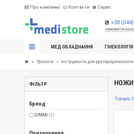
Про компанію
Контакти
Сервіс
+38 (044)
замовити кон
view_headline
МЕД ОБЛАДНАННЯ
ГІНЕКОЛОГІЯ
Урологія
Інструменти для уретерореноскопа
chevron_right
chevron_right
НОЖИЦ
ФІЛЬТР
Товарів 2
Бренд
GIMMI
(2)
Призначення