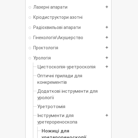
Лазерні апарати
add
Кріодиструктори азотні
Радіохвильові апарати
add
Гінекологія\Акушерство
add
Проктологія
add
Урологія
add
Цистоскопія-уретроскопія
add
Оптичні прилади для
конкрементів
Додаткові інструменти для
урології
Уретротомія
Інструменти для
add
уретерореноскопа
Ножиці для
уретерореноскопії