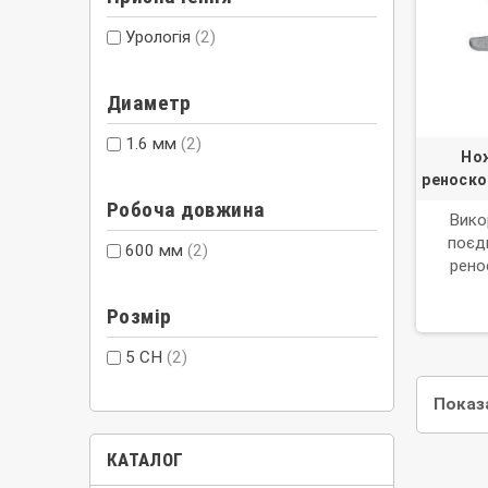
Урологія
(2)
Диаметр
1.6 мм
(2)
Нож
реноскоп
Робоча довжина
Вико
поєдн
600 мм
(2)
рено
роб
Розмір
5 CH
(2)
Показа
КАТАЛОГ