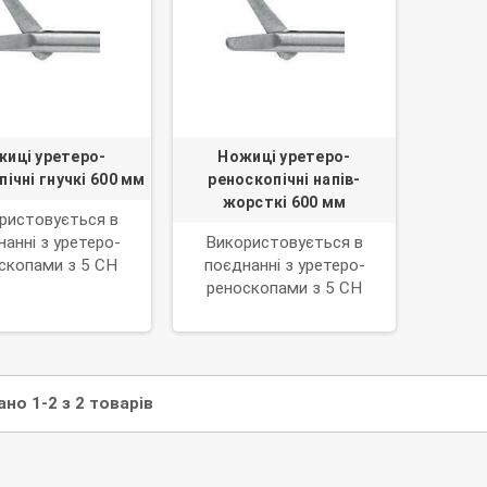
иці уретеро-
Ножиці уретеро-
ічні гнучкі 600 мм
реноскопічні напів-
жорсткі 600 мм
ристовується в
анні з уретеро-
Використовується в
скопами з 5 CH
поєднанні з уретеро-
очим каналом.
реноскопами з 5 CH
робочим каналом.
но 1-2 з 2 товарів