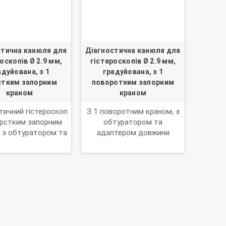
стична канюля для
Діагностична канюля для
оскопів Ø 2.9 мм,
гістероскопів Ø 2.9 мм,
адуйована, з 1
градуйована, з 1
тким запорним
поворотним запорним
краном
краном
тичний гістероскоп
З 1 поворотним краном, з
орстким запорним
обтуратором та
 з обтуратором та
адаптером довжини
тером довжини.