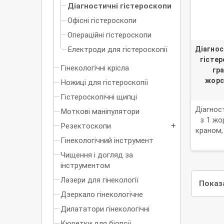
Діагностичні гістероскопи
Офісні гістероскопи
Операційні гістероскопи
Електроди для гістероскопії
Діагнос
гістер
Гінекологічні крісла
гра
жорс
Ножиці для гістероскопії
Гістероскопічні щипці
Діагнос
Моткові маніпулятори
з 1 ж
Резектоскопи
add
краном,
Гінекологічний інструмент
адап
Чищення і догляд за
інструментом
Лазери для гінекології
Показа
Дзеркало гінекологічне
Дилататори гінекологічні
Кюретки для біопсії