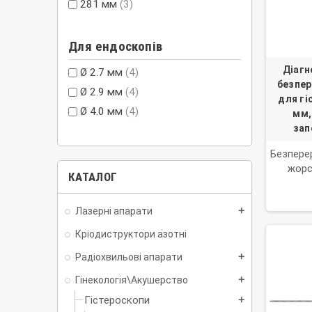
281 мм
(3)
Для ендоскопів
Діагн
Ø 2.7 мм
(4)
безпер
Ø 2.9 мм
(4)
для гі
Ø 4.0 мм
(4)
мм,
зап
Безперер
жорс
КАТАЛОГ
Лазерні апарати
add
Кріодиструктори азотні
Радіохвильові апарати
add
Гінекологія\Акушерство
add
Гістероскопи
add