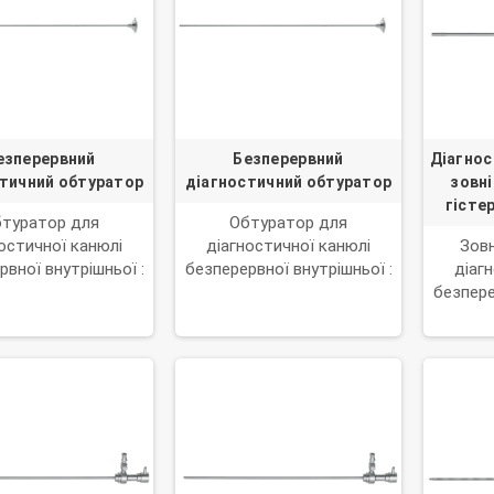
езперервний
Безперервний
Діагнос
тичний обтуратор
діагностичний обтуратор
зовн
гісте
туратор для
Обтуратор для
остичної канюлі
діагностичної канюлі
Зовн
рвної внутрішньої :
безперервної внутрішньої :
діаг
T.8030.52
T.8030.55 і T.8030.56
безпере