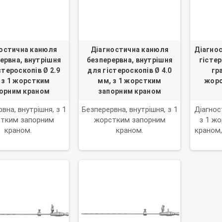
остична канюля
Діагностична канюля
Діагно
ервна, внутрішня
безперервна, внутрішня
гістер
стероскопів Ø 2.9
для гістероскопів Ø 4.0
гр
 з 1 жорстким
мм, з 1 жорстким
жорс
орним краном
запорним краном
вна, внутрішня, з 1
Безперервна, внутрішня, з 1
Діагнос
тким запорним
жорстким запорним
з 1 ж
краном.
краном.
краном,
адап