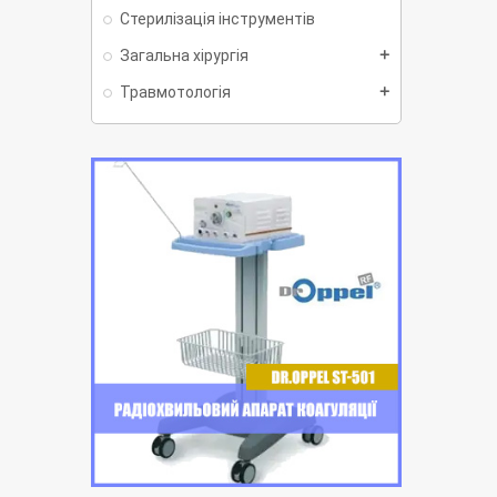
Стерилізація інструментів
Загальна хірургія
add
Травмотологія
add