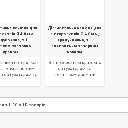
тична канюля для
Діагностична канюля для
оскопів Ø 4.0 мм,
гістероскопів Ø 4.0 мм,
дуйована, з 1
градуйована, з 1
тким запорним
поворотним запорним
краном
краном
тичний гістероскоп
З 1 поворотним краном, з
орстким запорним
обтуратором та
 з обтуратором та
адаптером довжини
тером довжини.
но 1-10 з 10 товарів