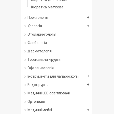
Кюретка маткова
Проктологія
add
Урологія
add
Отоларингологія
Флебологія
Дерматологія
Торакальна хірургія
Офтальмологія
Інструменти для лапароскопії
add
Ендохірургія
add
Медичні LED освітлювачі
Ортопедія
Медичні меблі
add