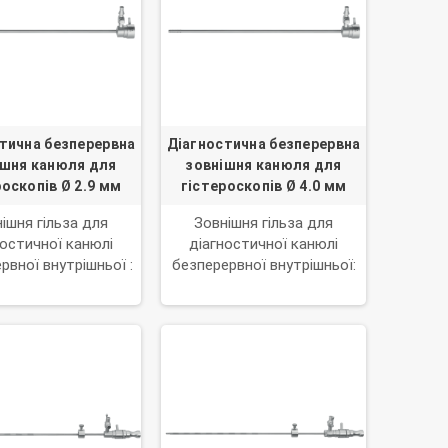
тична безперервна
Діагностична безперервна
ішня канюля для
зовнішня канюля для
роскопів Ø 2.9 мм
гістероскопів Ø 4.0 мм
ішня гільза для
Зовнішня гільза для
ностичної канюлі
діагностичної канюлі
рвної внутрішньої :
безперервної внутрішньої:
T.8030.52
T.8030.55 і T.8030.56