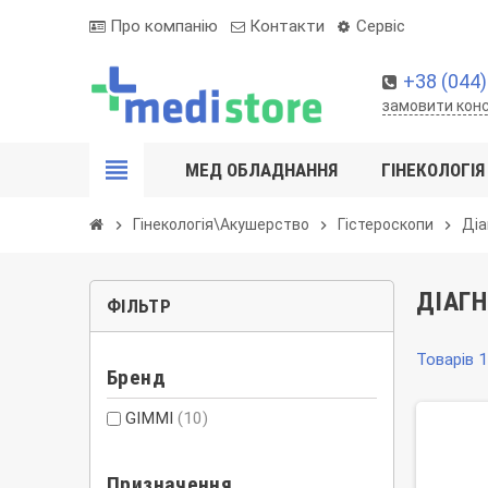
Про компанію
Контакти
Сервіс
+38 (044)
замовити кон
view_headline
МЕД ОБЛАДНАННЯ
ГІНЕКОЛОГІЯ
Гінекологія\Акушерство
Гістероскопи
Діа
chevron_right
chevron_right
chevron_right
ДІАГН
ФІЛЬТР
Товарів 1
Бренд
GIMMI
(10)
Призначення