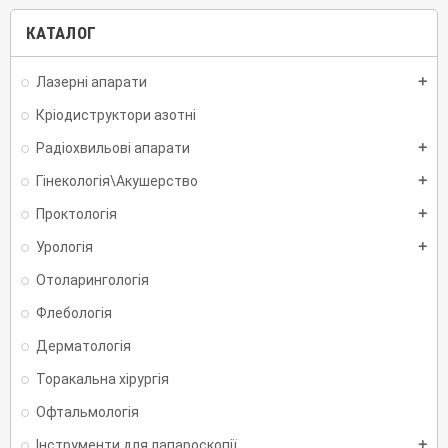
КАТАЛОГ
Лазерні апарати
add
Кріодиструктори азотні
Радіохвильові апарати
add
Гінекологія\Акушерство
add
Проктологія
add
Урологія
add
Отоларингологія
Флебологія
Дерматологія
Торакальна хірургія
Офтальмологія
Інструменти для лапароскопії
add