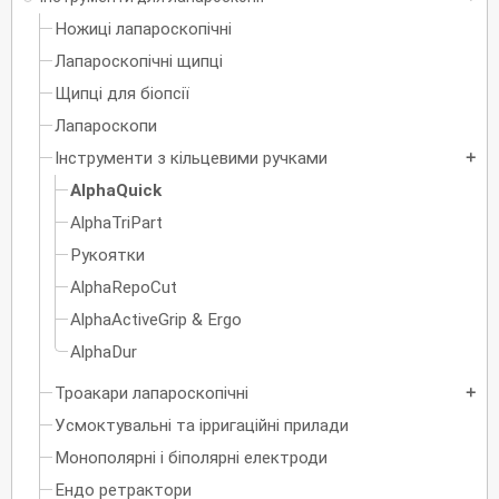
Ножиці лапароскопічні
Лапароскопічні щипці
Щипці для біопсії
Лапароскопи
Інструменти з кільцевими ручками
add
AlphaQuick
AlphaTriPart
Рукоятки
AlphaRepoCut
AlphaActiveGrip & Ergo
AlphaDur
Троакари лапароскопічні
add
Усмоктувальні та ірригаційні прилади
Монополярні і біполярні електроди
Ендо ретрактори