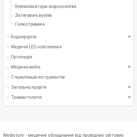
Кліпаплікатори ендоскопічні
Затягувачі вузлів
Голкотримачі
Ендохірургія
add
Медичні LED освітлювачі
Ортопедія
Медичні меблі
add
Стерилізація інструментів
Загальна хірургія
add
Травмотологія
add
Medistore - медичне обладнання від провідних світових