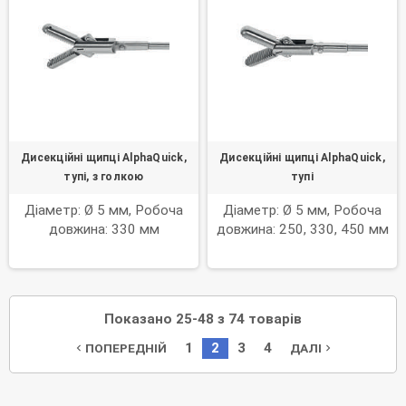
Дисекційні щипці AlphaQuick,
Дисекційні щипці AlphaQuick,
тупі, з голкою
тупі
Діаметр: Ø 5 мм, Робоча
Діаметр: Ø 5 мм, Робоча
довжина: 330 мм
довжина: 250, 330, 450 мм
Показано 25-48 з 74 товарів
1
2
3
4
ПОПЕРЕДНІЙ
ДАЛІ
navigate_before
navigate_next