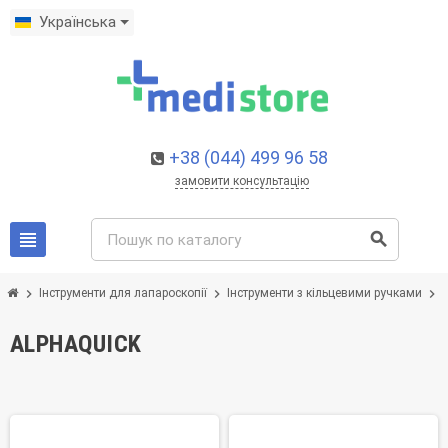
Українська
+38 (044) 499 96 58
замовити консультацію
view_headline
search
chevron_right
chevron_right
chevron_right
Інструменти для лапароскопії
Інструменти з кільцевими ручками
ALPHAQUICK